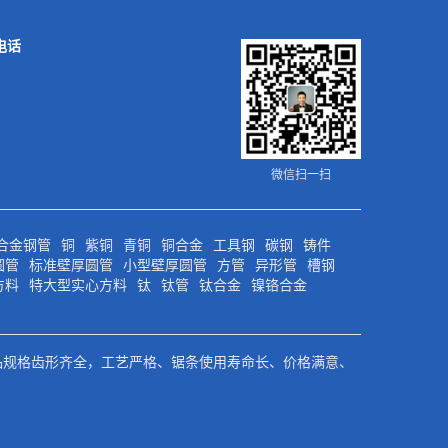
电话
微信扫一扫
合金钢管
铜
紫铜
青铜
铜合金
工具钢
碳钢
铸件
圆管
标准壁厚圆管
小型壁厚圆管
方管
异形管
槽钢
方料
特大型实心方料
钛
钛管
钛合金
镍铬合金
品规格齿形齐全，工艺严格、锯条使用寿命长、价格满意、