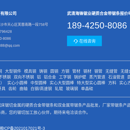
业有限公司
武清海锋锯业硬质合金带锯条报价
189-4250-8086
沙市天心区芙蓉南路一段758号
796428
0-8086
在线咨询
88@qq.com
钢
大型钢件
模具钢
铸钢
圆钢
方钢
管材
钢材
钢管
无缝管
无缝
4不锈钢
双向不锈钢
铝
铝合金
工字钢
锅炉壁
蒸汽管道
石油管道
心）
实心小圆棒
中型圆棒
实心大型圆棒
特大型实心圆棒
方料
实心
钎具
齿轮
曲轴
白钢/高速钢
轧辊
玻璃钢
单晶硅
锯床锯切金属的硬质合金带锯条和双金属带锯条产品批发，厂家带锯条产
务商，您的锯切加工放心伙伴，期待来电洽谈合作。
湘ICP备2021017021号-3