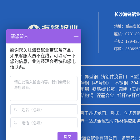
长沙海锋锯
地址：湖南省长
座机：0731-89
请您留言
手机：189-425
邮箱：3536953
感谢您关注海锋锯业带锯条产品，
如果客服人员不在线，可填写一下
您的信息，业务经理会尽快和您电
话联系。
合金钢
低合金钢
薄壁管材
异型钢
铸铝件浇冒口
H型
铸铁
锻件
钢轨/轨道钢
45#钢（45号钢）
不锈钢
30
厚壁槽钢
钢管
角钢
厚壁角钢
钢筋/螺纹钢
圆棒（实
高温合金
镁合金
合金钢
结构钢
镍基合金
钎杆/钻杆/
海锋锯业公司专业生产销售用于各式龙门、卧式、立式等
完善的售前售后服务体系打造一站式金属锯切耗材供应服
提交
版权所有 © 2002-2023 长沙海锋锯业有限公司
备案号：