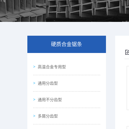
硬质合金锯条
高温合金专用型
通用分齿型
通用不分齿型
多屑分齿型