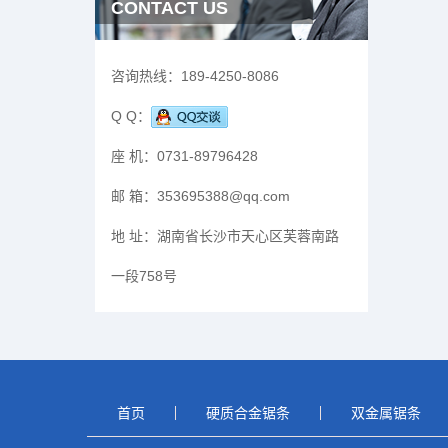
CONTACT US
咨询热线：
189-4250-8086
Q Q：
座 机：
0731-89796428
邮 箱：
353695388@qq.com
地 址：
湖南省长沙市天心区芙蓉南路
一段758号
首页
硬质合金锯条
双金属锯条