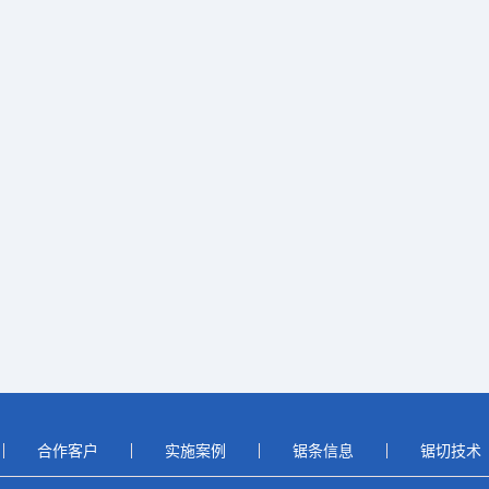
合作客户
实施案例
锯条信息
锯切技术