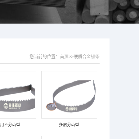
您当前的位置：
首页
>>
硬质合金锯条
通用不分齿型
多屑分齿型