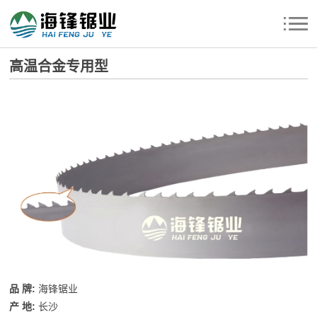
高温合金专用型
品 牌:
海锋锯业
产 地:
长沙