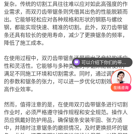
复杂。传统的切割工具往往难以应对如此高强度的作
业需求，而双刃齿带锯条则凭借其出色的性能脱颖而
出。它能够轻松应对各种规格和形状的钢筋与螺纹
钢，都能实现快速、精准的切割。此外，双刃齿带锯
条还具有较长的使用寿命，减少了更换锯条的频率，
降低了施工成本。
在使用过程中，双刃齿带锯条还展现出了良好的适应
可以介绍下你们的带锯条么？
性和灵活性。它能够与多种类型的带锯床配套使用，
你们带锯条价格怎么样？
满足不同施工环境和切割需求。同时，通过调整锯床
的参数和锯条的张力，可以进一步优化切割效果，提
高作业效率。
然而，值得注意的是，在使用双刃齿带锯条进行切割
作业时，必须严格遵守操作规程和安全规范。操作人
员应佩戴好防护用品，确保锯条安装牢固、张力适
中，并随时注意锯条的磨损情况，及时更换损坏的锯